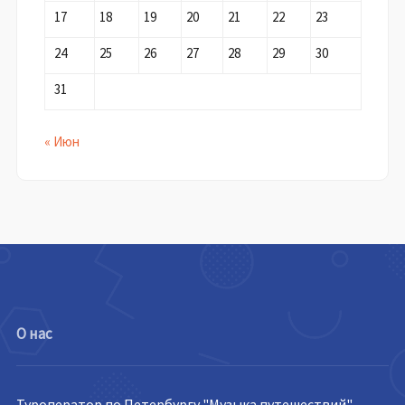
17
18
19
20
21
22
23
24
25
26
27
28
29
30
31
« Июн
О нас
Туроператор по Петербургу "Музыка путешествий"