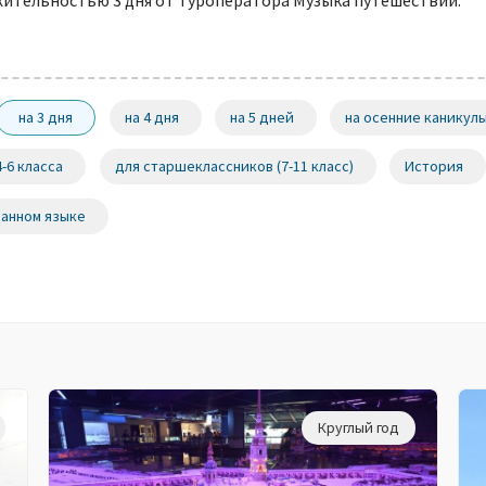
ительностью 3 дня от туроператора Музыка путешествий.
на 3 дня
на 4 дня
на 5 дней
на осенние каникул
4-6 класса
для старшеклассников (7-11 класс)
История
ранном языке
Круглый год