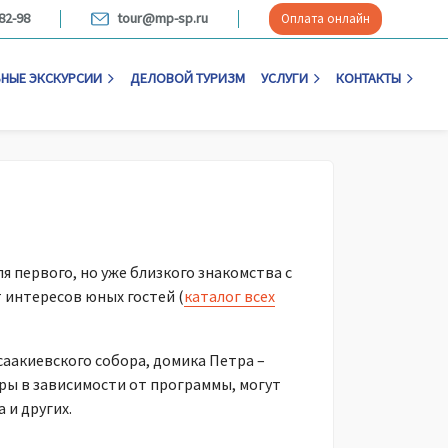
82-98
tour@mp-sp.ru
Оплата онлайн
НЫЕ ЭКСКУРСИИ
ДЕЛОВОЙ ТУРИЗМ
УСЛУГИ
КОНТАКТЫ
 первого, но уже близкого знакомства с
 интересов юных гостей (
каталог всех
акиевского собора, домика Петра –
уры в зависимости от программы, могут
 и других.