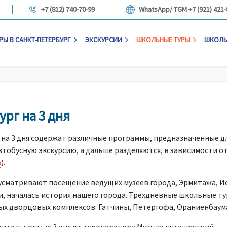
+7 (812) 740-70-99
WhatsApp/ TGM +7 (921) 421-
РЫ В САНКТ-ПЕТЕРБУРГ
ЭКСКУРСИИ
ШКОЛЬНЫЕ ТУРЫ
ШКОЛЬ
рг на 3 дня
на 3 дня содержат различные программы, предназначенные для
тобусную экскурсию, а дальше разделяются, в зависимости от
в
).
матривают посещение ведущих музеев города, Эрмитажа, Иса
ути, началась история нашего города. Трехдневные школьные т
ых дворцовых комплексов: Гатчины, Петергофа, Ораниенбаума