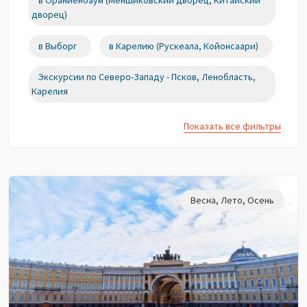
в Ораниенбаум (Меншиковский дворец, Китайский
дворец)
в Выборг
в Карелию (Рускеала, Койонсаари)
Экскурсии по Северо-Западу - Псков, Ленобласть,
Карелия
Показать все фильтры
Весна
,
Лето
,
Осень