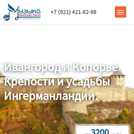
+7 (921) 421-82-98
Ивангород и Копорье.
Крепости и усадьбы
Ингерманландии.
3200