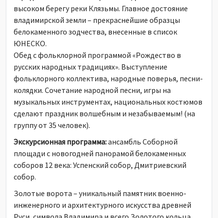
высоком берегу реки Клязьмы. Главное достояние
владимирской земли – прекраснейшие образцы
белокаменного зодчества, внесенные в список
ЮНЕСКО.
Обед с фольклорной программой «Рождество в
русских народных традициях». Выступление
фольклорного коллектива, народные поверья, песни-
колядки. Сочетание народной песни, игры на
музыкальных инструментах, национальных костюмов
сделают праздник волшебным и незабываемым! (на
группу от 35 человек).
Экскурсионная программа:
ансамбль Соборной
площади с новогодней панорамой белокаменных
соборов 12 века: Успенский собор, Дмитриевский
собор.
Золотые ворота – уникальный памятник военно-
инженерного и архитектурного искусства древней
Руси, символа Владимира и всего Золотого кольца