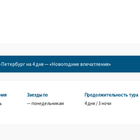
-Петербург на 4 дня — «Новогодние впечатления»
ния
Заезды по
Продолжительность тура
ь
— понедельникам
4 дня / 3 ночи