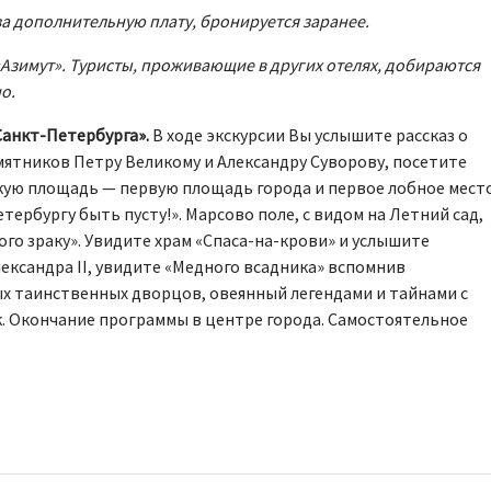
а дополнительную плату, бронируется заранее.
 «Азимут». Туристы, проживающие в других отелях, добираются
о.
Санкт-Петербурга».
В ходе экскурсии Вы услышите рассказ о
амятников Петру Великому и Александру Суворову, посетите
кую площадь — первую площадь города и первое лобное мест
тербургу быть пусту!». Марсово поле, с видом на Летний сад,
го зраку». Увидите храм «Спаса-на-крови» и услышите
ександра II, увидите «Медного всадника» вспомнив
мых таинственных дворцов, овеянный легендами и тайнами с
. Окончание программы в центре города. Самостоятельное