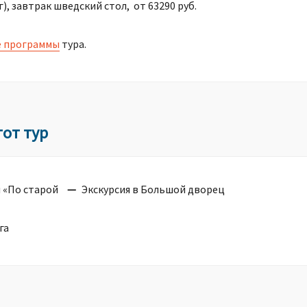
, завтрак шведский стол, от 63290 руб.
е программы
тура.
от тур
 «По старой
Экскурсия в Большой дворец
га