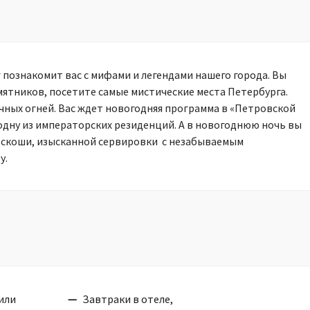
 познакомит вас с мифами и легендами нашего города. Вы
мятников, посетите самые мистические места Петербурга.
чных огней. Вас ждет новогодняя программа в «Петровской
одну из императорских резиденций. А в новогоднюю ночь вы
оскоши, изысканной сервировки с незабываемым
у.
или
Завтраки в отеле,