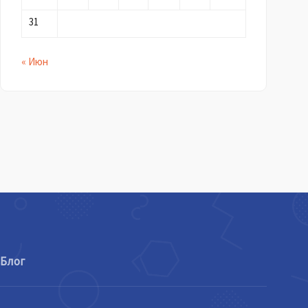
31
« Июн
Блог