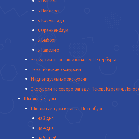
в Пушкин
в Павловск
в Кронштадт
в Ораниенбаум
в Выборг
в Карелию
Экскурсии по рекам и каналам Петербурга
Тематические экскурсии
Индивидуальные экскурсии
Экскурсии по северо-западу- Псков, Карелия, Леноб
Школьные туры
Школьные туры в Санкт-Петербург
на 3 дня
на 4 дня
на 5 дней