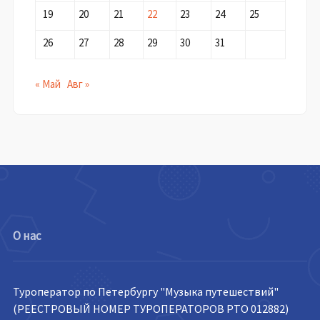
19
20
21
22
23
24
25
26
27
28
29
30
31
« Май
Авг »
О нас
Туроператор по Петербургу "Музыка путешествий"
(РЕЕСТРОВЫЙ НОМЕР ТУРОПЕРАТОРОВ РТО 012882)