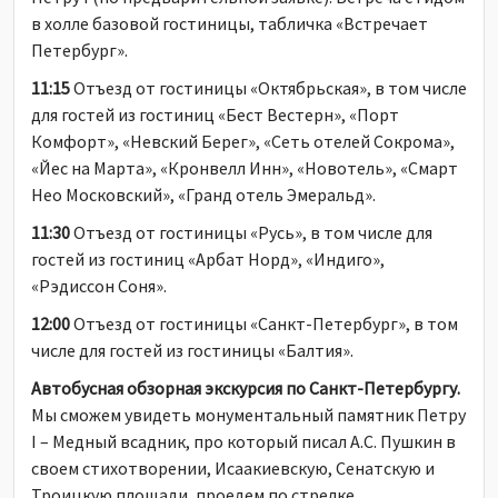
в холле базовой гостиницы, табличка «Встречает
Петербург».
11:15
Отъезд от гостиницы «Октябрьская», в том числе
для гостей из гостиниц «Бест Вестерн», «Порт
Комфорт», «Невский Берег», «Сеть отелей Сокрома»,
«Йес на Марта», «Кронвелл Инн», «Новотель», «Смарт
Нео Московский», «Гранд отель Эмеральд».
11:30
Отъезд от гостиницы «Русь», в том числе для
гостей из гостиниц «Арбат Норд», «Индиго»,
«Рэдиссон Соня».
12:00
Отъезд от гостиницы «Санкт-Петербург», в том
числе для гостей из гостиницы «Балтия».
Автобусная обзорная экскурсия по Санкт-Петербургу.
Мы сможем увидеть монументальный памятник Петру
I – Медный всадник, про который писал А.С. Пушкин в
своем стихотворении, Исаакиевскую, Сенатскую и
Троицкую площади, проедем по стрелке