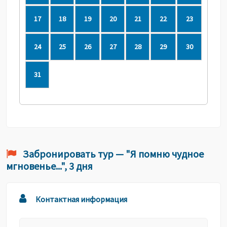
17
18
19
20
21
22
23
24
25
26
27
28
29
30
31
Забронировать тур — "Я помню чудное
мгновенье...", 3 дня
Контактная информация