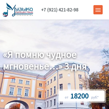
+7 (921) 421-82-98
«Я помню чудное
мгновенье…» 3 дня
18200
от
руб.*