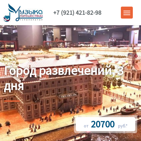
+7 (921) 421-82-98
Город развлечений, 3
дня
20700
от
руб.*