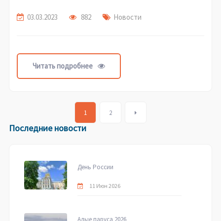
03.03.2023
882
Новости
Читать подробнее
Posts
1
2
navigation
Последние новости
День России
11 Июн 2026
Алые паруса 2026